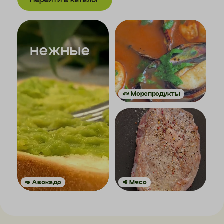
🐟 Морепродукты
🥑 Авокадо
🥩 Мясо