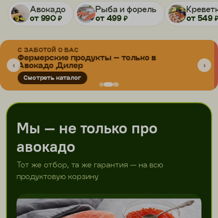
Авокадо
Рыба и форель
Кревет
от 990 ₽
от 499 ₽
от 549 
ГАРАНТИЯ
Гарантия на авокадо — 5 дней
‹
›
Отдел заботы в Telegram
Мы — не только про
авокадо
Тот же отбор, та же гарантия — на всю
продуктовую корзину