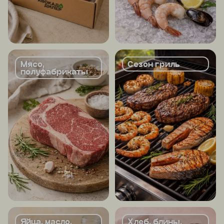
Мясо,
Сезон гриль
полуфабрикаты
Яйца, масло,
Хлеб, блины,