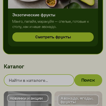
Экзотические фрукты
Манго, папайя, маракуйя — спелые, готовые к
столу, как и наше авокадо.
Смотреть фрукты
Каталог
Поиск
Новинки и акции
Авокадо, ягоды,
фрукты